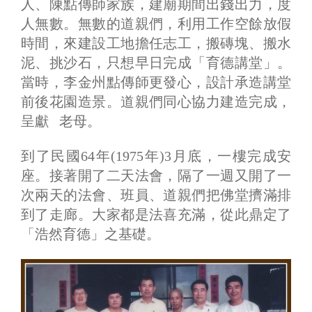
人、陳點傳師家族，建廟期間出錢出力，度
人無數。無數的道親們，利用工作空餘放假
時間，來建設工地擔任志工，搬磚塊、搬水
泥、挑沙石，只想早日完成「育德講堂」。
當時，李金州點傳師更發心，設計承造講堂
前後花園造景。道親們同心協力建造完成，
呈獻 老母。
到了民國64年(1975年)3月底，一樓完成安
座。接著開了二天法會，隔了一週又開了一
次兩天的法會、班員、道親們把佛堂擠滿排
到了走廊。大家都是法喜充滿，從此鼎定了
「浩然育德」之基礎。