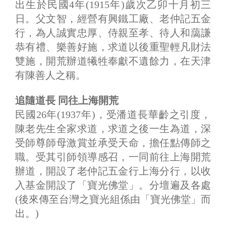
出生於民國4年(1915年)歲次乙卯十月初三
日。父文智，經營有興鐵工廠、老仲記五金
行，為人誠實忠厚、侍親至孝、待人和藹謙
恭有禮、樂善好施，求道以後重聖輕凡財法
雙施，開荒辦道犧牲奉獻不遺餘力，在天津
有陳善人之稱。
追隨道長 同往上海開荒
民國26年(1937年)，受潘道長華齡之引度，
陳老先生全家求道，求道之後一生為道，深
受師尊師母激賞並承受天命，擔任點傳師之
職。受其引師領導感召，一同前往上海開荒
辦道，開設了老仲記五金行上海分行，以收
入基金開設了「寶光佛堂」。分壇遍及各處
(後來傳至台灣之寶光組係由「寶光佛堂」而
出。)