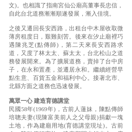
文)。也相識了指南宮仙公廟高董事長忠信，
自此台北道務漸漸順遂發展，漸入佳境。
之後又遷回長安西路，出租台中木屋收取微
薄房租度日，艱難刻苦。後來在汐止廟裡巧
遇陳兆芝(點傳師)，第二天來長安西路求
道，又度了林太太、蘇太太，台北松山之道
務發展開來。為了擴展道務，賣掉了台中房
子，在永和置產，並遷居永和。繼續經營早
點生意、百貨五金和福利中心。接著北市、
北縣方面之道務也迅速發展。
萬眾一心 建造育德講堂
民國58年(1969年)，古前人蓮妹，陳點傳師
培聰夫妻(現陳富美前人之父母親)捐獻一塊
土地，作為建廟用地(育德講堂現址)。古前