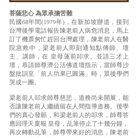
菩薩悲心 為眾承擔苦難
民國68年間(1979年)，在新加坡辦道，接到
台灣後學電話報告陳老前人病危消息，馬上
訂了機票匆忙趕回台灣處理，陳老前人在醫
院急救中，梁老前人即刻通知點傳師、壇
主、講師，在 皇母蓮前叩求。並請三才上
壇，恭請師尊濟公活佛道壇指示，當師尊沙
盤批訓至「前人功果已圓滿」時，眾後學們
哭成一團。
梁老前人叩求師尊慈悲，道務尚未開展，能
否讓陳老前人繼續留在人間指導道務。後學
們的真心發願，和梁老前人的叩求，師尊答
應回理天稟報 皇母，乩筆停止了十幾分鐘，
再次轉動乩筆，師尊帶來好的消息，陳老前