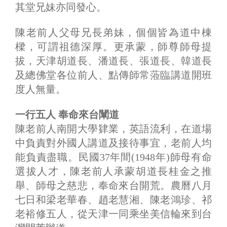
其堂兄妹亦同發心。
陳老前人父母兄長弟妹，個個皆為道中棟
樑，可謂祖德深厚。更承蒙，師尊師母提
拔，天津胡道長、潘道長、張道長、韓道長
及總佛堂各位前人、點傳師常蒞臨講道開班
度人無量。
一行五人 奉命來台闡道
陳老前人南開大學肄業，英語流利，在道場
中負責對外國人講道及接待事宜，老前人均
能負責盡職。民國37年間(1948年)師母有命
選拔人才，陳老前人承蒙胡道長桂金之推
舉、師母之慈悲，奉命來台開荒。農曆八月
七日和梁老華春、趙老慧湘、陳老鴻珍、祁
老裕修五人，從天津一同乘坐美信輪來到台