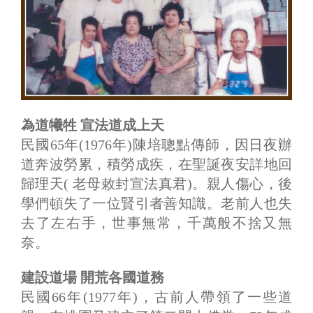
為道犧牲 宣法道成上天
民國65年(1976年)陳培聰點傳師，因日夜辦
道奔波勞累，積勞成疾，在聖誕夜安詳地回
歸理天( 老母敕封宣法真君)。親人傷心，後
學們頓失了一位賢引者善知識。老前人也失
去了左右手，世事無常，千萬般不捨又無
奈。
建設道場 開荒各國道務
民國66年(1977年)，古前人帶領了一些道