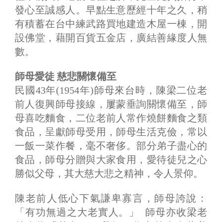
發心至誠感人。早點生意歷經十年之久，稍
有積蓄在台中練武路買地建造木屋一棟，開
設佛堂，藉開百貨五金店，廣結善緣度人無
數。
師母愛徒 慈悲關懷備至
民國43年(1954年)師母來台時，陳梁二位老
前人復興師母接線，屢蒙垂詢關懷備至，師
母喜吃麵食，二位老前人常作燒餅麵食之類
食品，呈獻師母受用，師母生活克儉，常以
一飯一菜作餐，毫不奢侈。部分弟子盡心的
食品，師母分贈與大家食用，愛待徒兒之心
勝似父母，其大慈大悲之精神，令人景仰。
陳老前人低心下氣謙卑寡言，師母誇說：
「有功無過之大老實人。」 師母亦收梁老