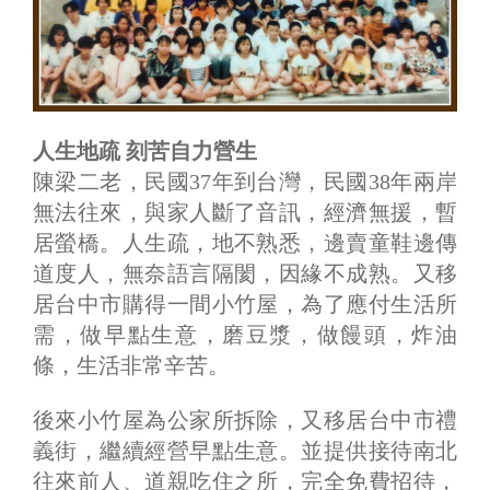
人生地疏 刻苦自力營生
陳梁二老，民國37年到台灣，民國38年兩岸
無法往來，與家人斷了音訊，經濟無援，暫
居螢橋。人生疏，地不熟悉，邊賣童鞋邊傳
道度人，無奈語言隔閡，因緣不成熟。又移
居台中市購得一間小竹屋，為了應付生活所
需，做早點生意，磨豆漿，做饅頭，炸油
條，生活非常辛苦。
後來小竹屋為公家所拆除，又移居台中市禮
義街，繼續經營早點生意。並提供接待南北
往來前人、道親吃住之所，完全免費招待，