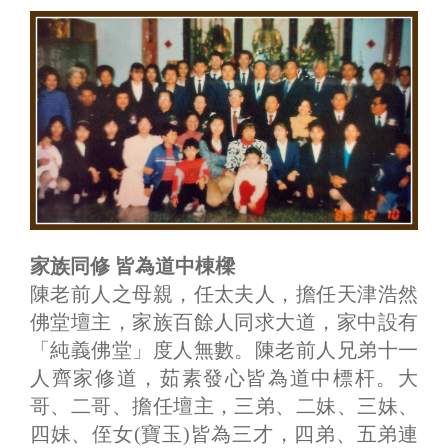
家族同修 皆為道中棟樑
陳老前人之母親，任太夫人，擔任天津浩然
佛堂壇主，家族百餘人同求大道，家中設有
「純義佛堂」度人無數。陳老前人兄弟十一
人齊家修道，茹素發心皆為道中標杆。大
哥、二哥、擔任壇主，三弟、二妹、三妹、
四妹、侄女(寶玉)皆為三才，四弟、五弟連