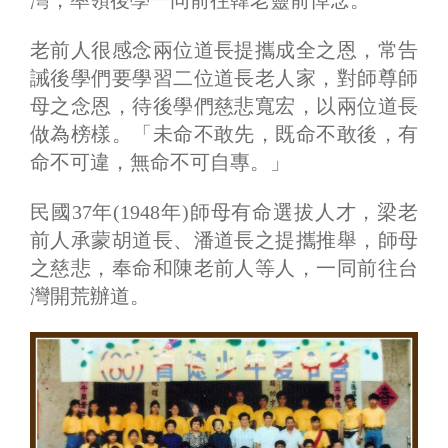
老前人很感念兩位道長提攜成全之恩，常告
誡後學們要學習二位道長老人家，對師尊師
母之念恩，待後學們慈悲寬宏，以兩位道長
做為榜樣。「未命不敢先，既命不敢後，有
命不可違，無命不可自專。」
民國37年(1948年)師母有命選拔人才，梁老
前人承蒙胡道長、潘道長之提攜推舉，師母
之慈悲，奉命和陳老前人等人，一同前往台
灣開荒辦道。