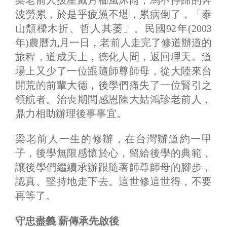
梁老前人披星戴月櫛風沐雨，馬不停蹄的奔
波勞累，於是乎疲憊不堪，累病倒了，「泰
山頹樑木折、哲人其萎」。民國92年(2003
年)農曆九月一日，老前人走完了修道辦道的
旅程，道成天上，德化人間，返回理天。道
場上又少了一位跟隨師尊師母，從大陸來台
開荒的前輩大德，後學們痛失了一位賢引之
領航者。治喪期間感恩陳大姑鴻珍老前人，
鼎力相助辦理後事事宜。
梁老前人一生的修辦，在台灣辦道約一甲
子，後學無限感懷於心，留給後學的典範，
讓後學們繼續承辦跟隨著師尊師母的腳步，
認真、堅持地走下去。這世修這世得，不要
再等了。
守忠盡義 薪傳承先啟後