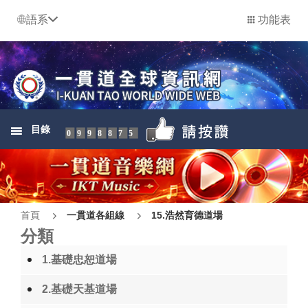
語系
功能表
目錄
0998875
首頁
一貫道各組線
15.浩然育德道場
分類
1.基礎忠恕道場
2.基礎天基道場