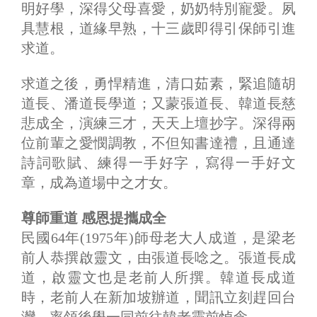
明好學，深得父母喜愛，奶奶特別寵愛。夙
具慧根，道緣早熟，十三歲即得引保師引進
求道。
求道之後，勇悍精進，清口茹素，緊追隨胡
道長、潘道長學道；又蒙張道長、韓道長慈
悲成全，演練三才，天天上壇抄字。深得兩
位前輩之愛憫調教，不但知書達禮，且通達
詩詞歌賦、練得一手好字，寫得一手好文
章，成為道場中之才女。
尊師重道 感恩提攜成全
民國64年(1975年)師母老大人成道，是梁老
前人恭撰啟靈文，由張道長唸之。張道長成
道，啟靈文也是老前人所撰。韓道長成道
時，老前人在新加坡辦道，聞訊立刻趕回台
灣，率領後學一同前往韓老靈前悼念。