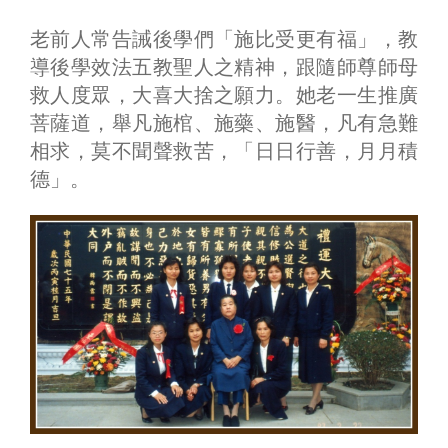
老前人常告誡後學們「施比受更有福」，教
導後學效法五教聖人之精神，跟隨師尊師母
救人度眾，大喜大捨之願力。她老一生推廣
菩薩道，舉凡施棺、施藥、施醫，凡有急難
相求，莫不聞聲救苦，「日日行善，月月積
德」。