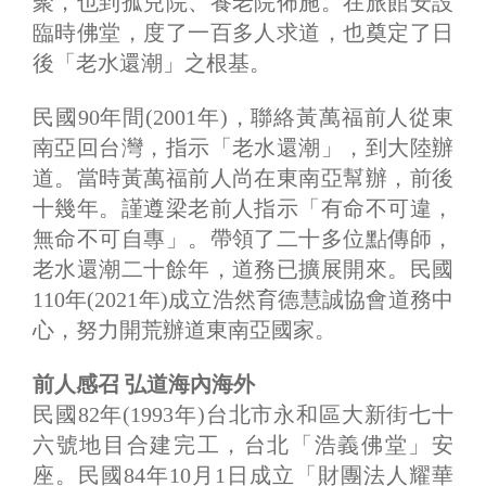
聚，也到孤兒院、養老院佈施。在旅館安設
臨時佛堂，度了一百多人求道，也奠定了日
後「老水還潮」之根基。
民國90年間(2001年)，聯絡黃萬福前人從東
南亞回台灣，指示「老水還潮」，到大陸辦
道。當時黃萬福前人尚在東南亞幫辦，前後
十幾年。謹遵梁老前人指示「有命不可違，
無命不可自專」。帶領了二十多位點傳師，
老水還潮二十餘年，道務已擴展開來。民國
110年(2021年)成立浩然育德慧誠協會道務中
心，努力開荒辦道東南亞國家。
前人感召 弘道海內海外
民國82年(1993年)台北市永和區大新街七十
六號地目合建完工，台北「浩義佛堂」安
座。民國84年10月1日成立「財團法人耀華