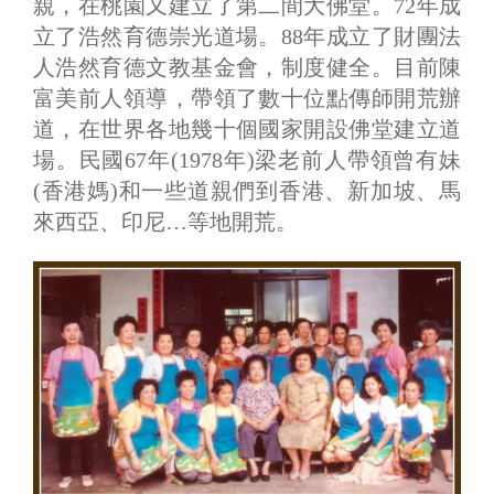
親，在桃園又建立了第二間大佛堂。72年成
立了浩然育德崇光道場。88年成立了財團法
人浩然育德文教基金會，制度健全。目前陳
富美前人領導，帶領了數十位點傳師開荒辦
道，在世界各地幾十個國家開設佛堂建立道
場。民國67年(1978年)梁老前人帶領曾有妹
(香港媽)和一些道親們到香港、新加坡、馬
來西亞、印尼…等地開荒。