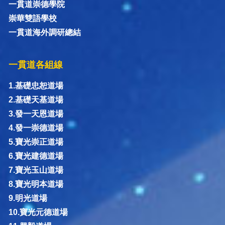
一貫道崇德學院
崇華雙語學校
一貫道海外調研總結
一貫道各組線
1.基礎忠恕道場
2.基礎天基道場
3.發一天恩道場
4.發一崇德道場
5.寶光崇正道場
6.寶光建德道場
7.寶光玉山道場
8.寶光明本道場
9.明光道場
10.寶光元德道場