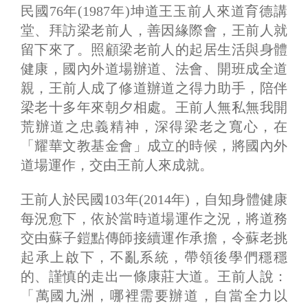
民國76年(1987年)坤道王玉前人來道育德講
堂、拜訪梁老前人，善因緣際會，王前人就
留下來了。照顧梁老前人的起居生活與身體
健康，國內外道場辦道、法會、開班成全道
親，王前人成了修道辦道之得力助手，陪伴
梁老十多年來朝夕相處。王前人無私無我開
荒辦道之忠義精神，深得梁老之寬心，在
「耀華文教基金會」成立的時候，將國內外
道場運作，交由王前人來成就。
王前人於民國103年(2014年)，自知身體健康
每況愈下，依於當時道場運作之況，將道務
交由蘇子鎧點傳師接續運作承擔，令蘇老挑
起承上啟下，不亂系統，帶領後學們穩穩
的、謹慎的走出一條康莊大道。王前人說：
「萬國九洲，哪裡需要辦道，自當全力以