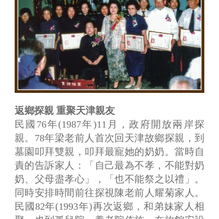
返鄉探親 重聚天津親友
民國76年(1987年)11月，政府開放兩岸探
親。78年梁老前人首次回天津故鄉探親，到
墓園叩拜雙親，叩拜最寵她的奶奶。當時自
責的告訴家人：「自己最為不孝，不能對奶
奶、父母盡孝心」，「也不能祭之以禮」。
同時安排時間前往探視陳老前人耀菊家人。
民國82年(1993年)再次返鄉，和弟妹家人相