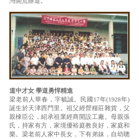
灣開荒辦道。
道中才女 學道勇悍精進
梁老前人華春，字毓誠。民國17年(1928年)
誕生於天津西門里。祖父經營糧莊雜貨，父
親棟臣公，紹承祖業經商開設工廠。母親張
氏，持家有方，家境優裕庭教良好，家庭和
樂。梁老前人家中長女，下有弟妹，自幼聰