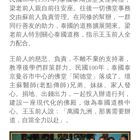
梁老前人親自前往安座。往後一切佛堂事務
交由蘇前人負責管理。在同修的幫辦，一群
同行善友的助力，泰國的道務擴展開來。梁
老前人特別關心泰國道務，指示王玉前人全
力配合。
王前人的慈悲、負責，不離不棄的支持著，
教導後學們群策群力。民國100年，泰國泰
京曼谷市中心的佛堂「閬德堂」落成了。壇
主蘇醫師(老點傳師)兄弟、妹妹、家人發
心。捐地、出錢出力，一起投入辦道行列，
建設一座現代化的佛殿，做為泰國道務中
心。王玉前人說：「萬國九洲，那裏需要辦
道，自當全力以赴」。