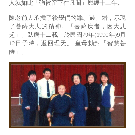
人就如此「強被留下在凡間」歷經十二年。
陳老前人承擔了後學們的罪、過、錯，示現
了菩薩大悲的精神。「菩薩疾者，因大悲
起」。臥病十二載，於民國79年(1990年)9月
12日子時，返回理天。 皇母勅封「智慧菩
薩」。