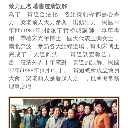
致力正名 著書澄清誤解
為了一貫道合法化，各組線領導都盡心盡
力，梁老前人大力參與，出錢出力。民國70
年間(1981年)指派了黃塗城講師，專車專
用，帶著宋光宇博士，國大代表王蘭女士，
南北奔波，參訪各大組線道場，幫助宋博士
完成了「天道鈎沈：一貫道調查報告」一
書，澄清外界十年來對一貫道的誤解。民國
77年(1988年)3月15日，一貫道總會成立會員
大會，梁老前人是發起人之一，也承擔常務
理事之職。