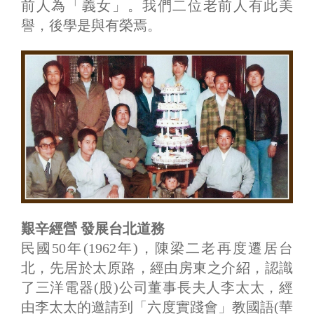
前人為「義女」。我們二位老前人有此美
譽，後學是與有榮焉。
艱辛經營 發展台北道務
民國50年(1962年)，陳梁二老再度遷居台
北，先居於太原路，經由房東之介紹，認識
了三洋電器(股)公司董事長夫人李太太，經
由李太太的邀請到「六度實踐會」教國語(華