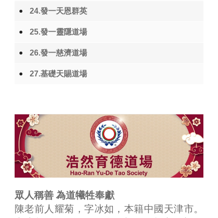
24.發一天恩群英
25.發一靈隱道場
26.發一慈濟道場
27.基礎天賜道場
眾人稱善 為道犧牲奉獻
陳老前人耀菊，字冰如，本籍中國天津市。