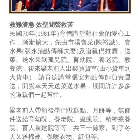
救難濟急 效聖聞聲救苦
民國70年(1981年)育德講堂對社會的愛心工
作，漸漸擴大，先由市場賣菜(陳裕誠)、賣
水果(張永油點傳師夫妻)及道親們推廣，送
菜、送水果到孤兒院、育幼院、養老院、教
養院，後來梁老前人出錢買貨車(由小貨車到
大貨車)，請育德講堂張安邦點傳師負責運
送，開貨車天天送菜送水果，期間許許多多
的道親們一起幫忙。
梁老前人帶領後學們做糕點、月餅等，無條
件送給育幼院、養老院、痲瘋院、精神療養
院、盲人重建院等等，共三十餘家。到了冬
天又送棉被、保暖衣物、紅包等。