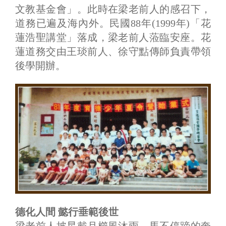
文教基金會」。此時在梁老前人的感召下，
道務已遍及海內外。民國88年(1999年)「花
蓮浩聖講堂」落成，梁老前人蒞臨安座。花
蓮道務交由王琰前人、徐守點傳師負責帶領
後學開辦。
德化人間 懿行垂範後世