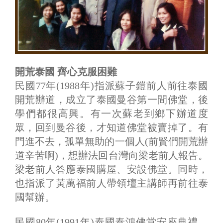
開荒泰國 齊心克服困難
民國77年(1988年)指派蘇子鎧前人前往泰國
開荒辦道，成立了泰國曼谷第一間佛堂，後
學們都很高興。有一次蘇老到鄉下辦道度
眾，回到曼谷後，才知道佛堂被賣掉了。有
門進不去，孤單無助的一個人(前賢們開荒辦
道辛苦啊)，想辦法回台灣向梁老前人報告。
梁老前人答應泰國購屋、安設佛堂。同時，
也指派了黃萬福前人帶領壇主講師再前往泰
國幫辦。
民國80年(1991年)泰國泰鴻佛堂安座典禮，