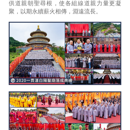
供道親朝聖尋根，使各組線道親力量更凝
聚，以期永續薪火相傳，淵遠流長。