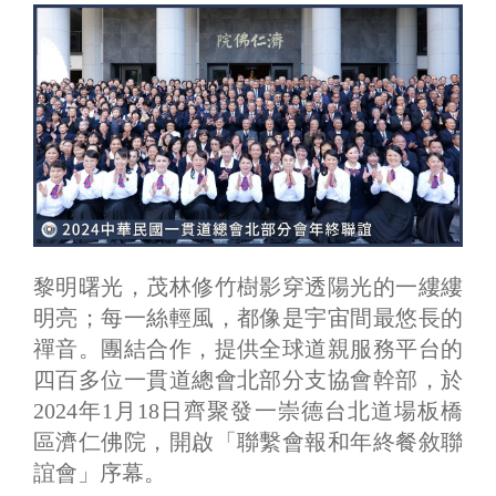
黎明曙光，茂林修竹樹影穿透陽光的一縷縷
明亮；每一絲輕風，都像是宇宙間最悠長的
禪音。團結合作，提供全球道親服務平台的
四百多位一貫道總會北部分支協會幹部，於
2024年1月18日齊聚發一崇德台北道場板橋
區濟仁佛院，開啟「聯繫會報和年終餐敘聯
誼會」序幕。