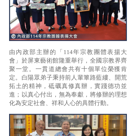
由內政部主辦的「114年宗教團體表揚大
會」於屏東藝術館隆重舉行，全國宗教界齊
聚一堂。一貫道總會共有十個單位榮獲肯
定。白陽眾弟子秉持前人輩篳路藍縷、開荒
拓土的精神，砥礪真修真辦，實踐德功並
進；以真心付出，無為奉獻，將修辦的理想
化為安定社會、祥和人心的具體行動。