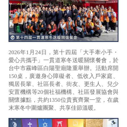
2026年1月24日，第十四屆「大手牽小手・
愛心共攜手」一貫道寒冬送暖關懷餐會，於
台中市霧峰區白陽聖廟隆重舉辦。活動席開
150桌，廣邀身心障礙者、低收入戶家庭、
獨居長輩、社區長者、街友、更生人、兒少
安置機構等20個社福機構、社區發展協會與
關懷據點，共約1350位貴賓齊聚一堂，在歲
末寒冬中圍爐團聚、共享佳節溫暖。