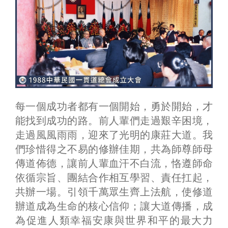
每一個成功者都有一個開始，勇於開始，才
能找到成功的路。前人輩們走過艱辛困境，
走過風風雨雨，迎來了光明的康莊大道。我
們珍惜得之不易的修辦佳期，共為師尊師母
傳道佈德，讓前人輩血汗不白流，恪遵師命
依循宗旨、團結合作相互學習、責任扛起，
共辦一場。引領千萬眾生齊上法航，使修道
辦道成為生命的核心信仰；讓大道傳播，成
為促進人類幸福安康與世界和平的最大力