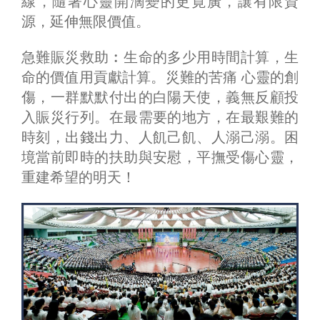
線，隨著心靈開濶變的更寛廣，讓有限資
源，延伸無限價值。
急難賑災救助︰生命的多少用時間計算，生
命的價值用貢獻計算。災難的苦痛 心靈的創
傷，一群默默付出的白陽天使，義無反顧投
入賑災行列。在最需要的地方，在最艱難的
時刻，出錢出力、人飢己飢、人溺己溺。困
境當前即時的扶助與安慰，平撫受傷心靈，
重建希望的明天！