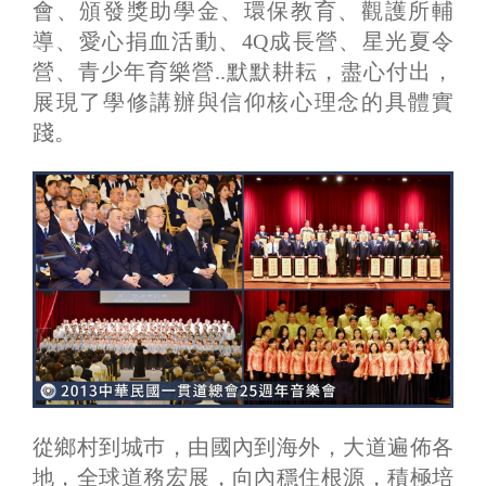
會、頒發獎助學金、環保教育、觀護所輔
導、愛心捐血活動、4Q成長營、星光夏令
營、青少年育樂營..默默耕耘，盡心付出，
展現了學修講辦與信仰核心理念的具體實
踐。
從鄉村到城巿，由國內到海外，大道遍佈各
地，全球道務宏展，向內穩住根源，積極培