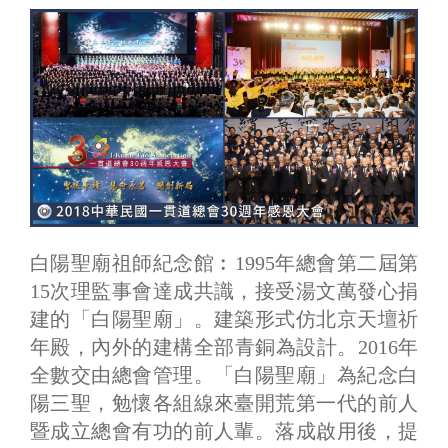
白陽聖廟祖師紀念館︰1995年總會第二屆第
15次理監事會達成共識，接受湯文萬發心捐
建的「白陽聖廟」。建築形式仿北京天壇祈
年殿，內外的建構全部青銅為設計。2016年
全數交由總會管理。「白陽聖廟」為紀念白
陽三聖，勉懷各組線來臺開荒第一代的前人
暨成立總會有功的前人輩。落成啟用後，提