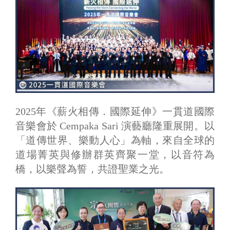
2025年《薪火相傳．國際延伸》一貫道國際
音樂會於 Cempaka Sari 演藝廳隆重展開。以
「道傳世界、樂動人心」為軸，來自全球的
道場菁英與修辦群英齊聚一堂，以音符為
橋，以樂聲為誓，共證聖業之光。