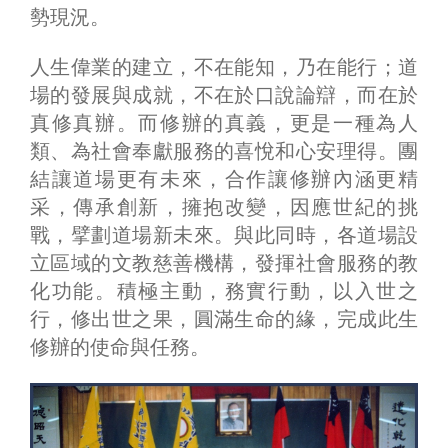
勢現況。
人生偉業的建立，不在能知，乃在能行；道
場的發展與成就，不在於口說論辯，而在於
真修真辦。而修辦的真義，更是一種為人
類、為社會奉獻服務的喜悅和心安理得。團
結讓道場更有未來，合作讓修辦內涵更精
采，傳承創新，擁抱改變，因應世紀的挑
戰，擘劃道場新未來。與此同時，各道場設
立區域的文教慈善機構，發揮社會服務的教
化功能。積極主動，務實行動，以入世之
行，修出世之果，圓滿生命的緣，完成此生
修辦的使命與任務。