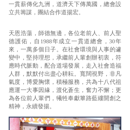
一貫薪傳化九洲，道濟天下傳萬國，總會設
立共籌謀，團結合作道揚宏。
天恩浩蕩，師德無邊，各位老前人、前人聖
德護佑，自1988年成立一貫道總會，30年
來，一萬多個日子。在社會環境與人事的遽
變中，堅持理想，承繼前人輩創辦初衷，符
應時代脈動，配合道場發展，走入社會造福
人群，默默付出盡心耕耘。寬闊視野，非凡
氣度，博愛胸懷，積極服務，共為十八代祖
應運一大事因緣，渡化蒼生，奮力不懈；更
為各位前人輩們，犧牲奉獻篳路藍縷開創之
精神，永續發揚。