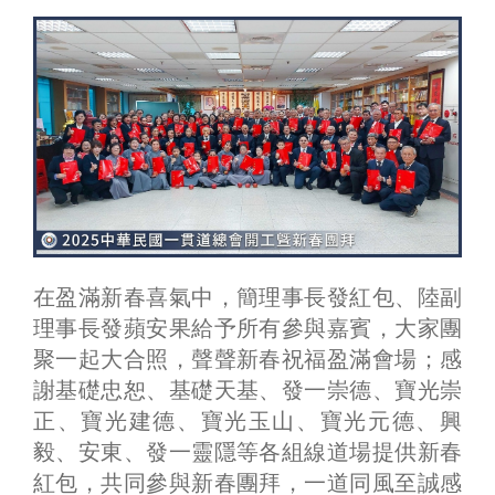
在盈滿新春喜氣中，簡理事長發紅包、陸副
理事長發蘋安果給予所有參與嘉賓，大家團
聚一起大合照，聲聲新春祝福盈滿會場；感
謝基礎忠恕、基礎天基、發一崇德、寶光崇
正、寶光建德、寶光玉山、寶光元德、興
毅、安東、發一靈隱等各組線道場提供新春
紅包，共同參與新春團拜，一道同風至誠感