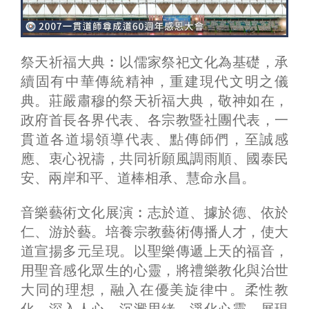
祭天祈福大典︰以儒家祭祀文化為基礎，承
續固有中華傳統精神，重建現代文明之儀
典。莊嚴肅穆的祭天祈福大典，敬神如在，
政府首長各界代表、各宗教暨社團代表，一
貫道各道場領導代表、點傳師們，至誠感
應、衷心祝禱，共同祈願風調雨順、國泰民
安、兩岸和平、道棒相承、慧命永昌。
音樂藝術文化展演︰志於道、據於德、依於
仁、游於藝。培養宗教藝術傳播人才，使大
道宣揚多元呈現。以聖樂傳遞上天的福音，
用聖音感化眾生的心靈，將禮樂教化與治世
大同的理想，融入在優美旋律中。柔性教
化、深入人心，沉澱思緒、淨化心靈，展現