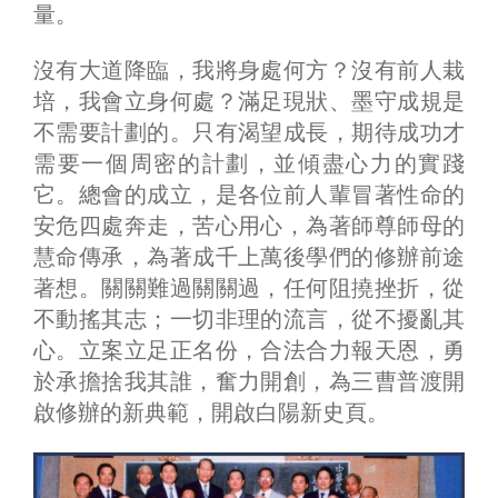
量。
沒有大道降臨，我將身處何方？沒有前人栽
培，我會立身何處？滿足現狀、墨守成規是
不需要計劃的。只有渴望成長，期待成功才
需要一個周密的計劃，並傾盡心力的實踐
它。總會的成立，是各位前人輩冒著性命的
安危四處奔走，苦心用心，為著師尊師母的
慧命傳承，為著成千上萬後學們的修辦前途
著想。關關難過關關過，任何阻撓挫折，從
不動搖其志；一切非理的流言，從不擾亂其
心。立案立足正名份，合法合力報天恩，勇
於承擔捨我其誰，奮力開創，為三曹普渡開
啟修辦的新典範，開啟白陽新史頁。