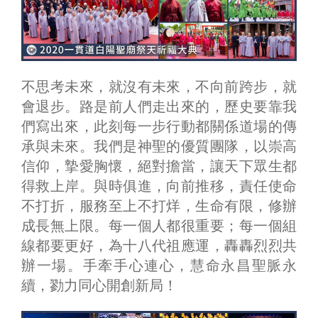
不思考未來，就沒有未來，不向前跨步，就
會退步。路是前人們走出來的，歷史要靠我
們寫出來，此刻每一步行動都關係道場的傳
承與未來。我們是神聖的優質團隊，以崇高
信仰，摯愛胸懷，絕對擔當，讓天下眾生都
得救上岸。與時俱進，向前推移，責任使命
不打折，服務至上不打烊，生命有限，修辦
成長無上限。每一個人都很重要；每一個組
線都要更好，為十八代祖應運，轟轟烈烈共
辦一場。手牽手心連心，慧命永昌聖脈永
續，勠力同心開創新局！