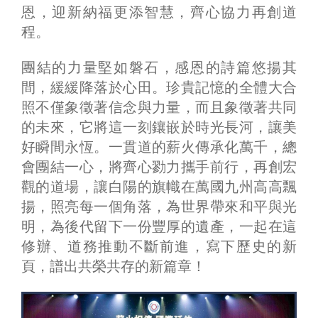
恩，迎新納福更添智慧，齊心協力再創道
程。
團結的力量堅如磐石，感恩的詩篇悠揚其
間，緩緩降落於心田。珍貴記憶的全體大合
照不僅象徵著信念與力量，而且象徵著共同
的未來，它將這一刻鑲嵌於時光長河，讓美
好瞬間永恆。一貫道的薪火傳承化萬千，總
會團結一心，將齊心勠力攜手前行，再創宏
觀的道場，讓白陽的旗幟在萬國九州高高飄
揚，照亮每一個角落，為世界帶來和平與光
明，為後代留下一份豐厚的遺產，一起在這
修辦、道務推動不斷前進，寫下歷史的新
頁，譜出共榮共存的新篇章！