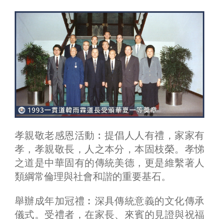
孝親敬老感恩活動︰提倡人人有禮，家家有
孝，孝親敬長，人之本分，本固枝榮。孝悌
之道是中華固有的傳統美德，更是維繫著人
類綱常倫理與社會和諧的重要基石。
舉辦成年加冠禮︰深具傳統意義的文化傳承
儀式。受禮者，在家長、來賓的見證與祝福