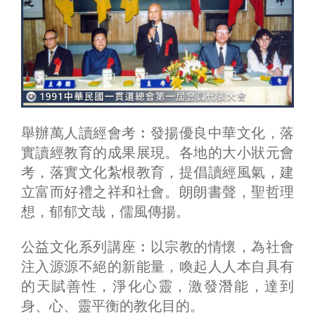
舉辦萬人讀經會考︰發揚優良中華文化，落
實讀經教育的成果展現。各地的大小狀元會
考，落實文化紮根教育，提倡讀經風氣，建
立富而好禮之祥和社會。朗朗書聲，聖哲理
想，郁郁文哉，儒風傳揚。
公益文化系列講座︰以宗教的情懷，為社會
注入源源不絕的新能量，喚起人人本自具有
的天賦善性，淨化心靈，激發潛能，達到
身、心、靈平衡的教化目的。