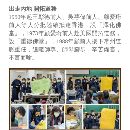
出走內地 開拓道務
1950年起王彰德前人、吳萼偉前人、顧愛珩
前人等人分批陸續抵達香港，設「澤化佛
堂」，1973年顧愛珩前人赴美國開拓道務，
設「重德佛堂」，1988年顧前人接下常州道
脈重任，追隨師尊、師母腳步，辛苦備嘗，
不言而喻。