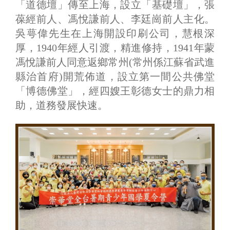
「道德壇」傳至上海，設立「基礎壇」，張
葆經前人、馮悅謙前人、李廷崗前人主化。
吳萼偉先生在上海開設印刷公司，慧根深
厚，1940年經人引渡，精進修持，1941年蒙
馮悅謙前人同意返鄉常州(常州係江蘇省武進
縣治首府)開荒佈道，設立第一間公共佛堂
「博德佛堂」，經四嫂王彰德女士的鼎力相
助，道務發展快速。