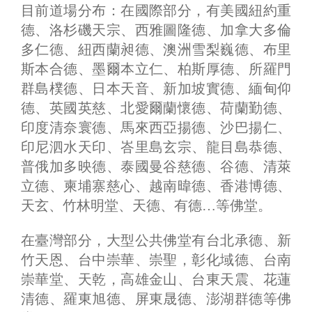
目前道場分布：在國際部分，有美國紐約重
德、洛杉磯天宗、西雅圖隆德、加拿大多倫
多仁德、紐西蘭昶德、澳洲雪梨巍德、布里
斯本合德、墨爾本立仁、柏斯厚德、所羅門
群島樸德、日本天音、新加坡實德、緬甸仰
德、英國英慈、北愛爾蘭懷德、荷蘭勤德、
印度清奈寰德、馬來西亞揚德、沙巴揚仁、
印尼泗水天印、峇里島玄宗、龍目島恭德、
普俄加多映德、泰國曼谷慈德、谷德、清萊
立德、柬埔寨慈心、越南暐德、香港博德、
天玄、竹林明堂、天德、有德…等佛堂。
在臺灣部分，大型公共佛堂有台北承德、新
竹天恩、台中崇華、崇聖，彰化域德、台南
崇華堂、天乾，高雄金山、台東天震、花蓮
清德、羅東旭德、屏東晟德、澎湖群德等佛