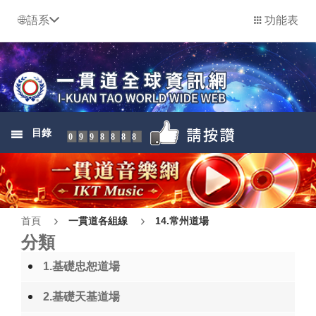
語系
功能表
目錄
0998888
首頁
一貫道各組線
14.常州道場
分類
1.基礎忠恕道場
2.基礎天基道場