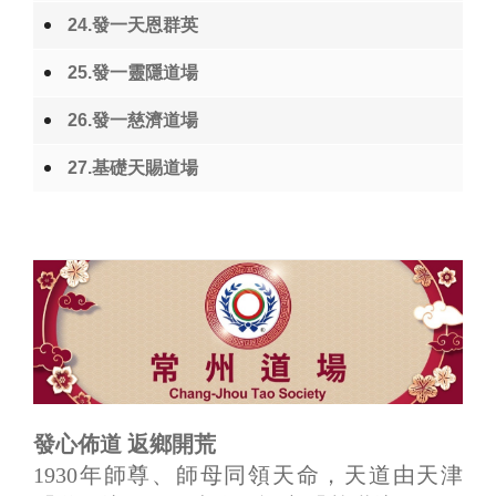
24.發一天恩群英
25.發一靈隱道場
26.發一慈濟道場
27.基礎天賜道場
發心佈道 返鄉開荒
1930年師尊、師母同領天命，天道由天津