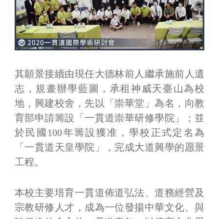
其願景接續由現任大德林前人繼承施前人遺
志，規畫辦學藍圖，承租神威天臺山為校
地，興建校舍，先以「崇華堂」為名，向教
育部申請籌設「一貫道崇華研修學院」；並
於民國100年籌設獲准，學校正式定名為
「一貫道天皇學院」，完成大道興學的愿景
工程。
本校主要培育一貫道佈道弘法、道務經營及
宗教研修人才，成為一位發揚中華文化、與