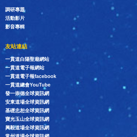
調研專題
活動影片
影音專輯
友站連結
一貫道白陽聖廟網站
一貫道電子報網站
一貫道電子報facebook
一貫道總會YouTube
發一崇德全球資訊網
安東道場全球資訊網
基礎忠恕全球資訊網
寶光玉山全球資訊網
興毅道場全球資訊網
常州道場全球資訊網