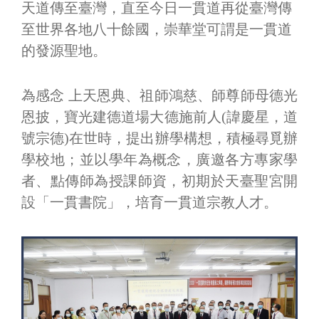
天道傳至臺灣，直至今日一貫道再從臺灣傳
至世界各地八十餘國，崇華堂可謂是一貫道
的發源聖地。
為感念 上天恩典、祖師鴻慈、師尊師母德光
恩披，寶光建德道場大德施前人(諱慶星，道
號宗德)在世時，提出辦學構想，積極尋覓辦
學校地；並以學年為概念，廣邀各方專家學
者、點傳師為授課師資，初期於天臺聖宮開
設「一貫書院」，培育一貫道宗教人才。