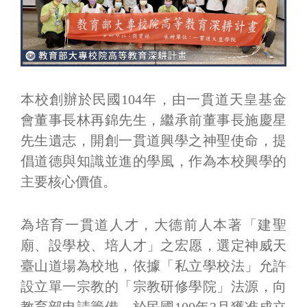
本校創辦於民國104年，由一貫道天皇基金
會董事長林再錦先生，繼承前董事長施慶星
先生遺志，開創一貫道興學之神聖使命，提
倡道德與知識並進的學風，作為本校興學的
主要核心價值。
為培育一貫道人才，大德前人本著「建聖
廟、設學校、培人才」之宏愿，選定神威天
臺山道場為校地，依據「私立學校法」允許
設立單一宗教的「宗教研修學院」法源，向
教育部申請籌備，於民國100年3月獲准成立