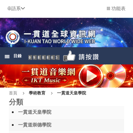
語系
功能表
目錄
0988805
首頁
學術教育
一貫道天皇學院
分類
一貫道天皇學院
一貫道崇德學院