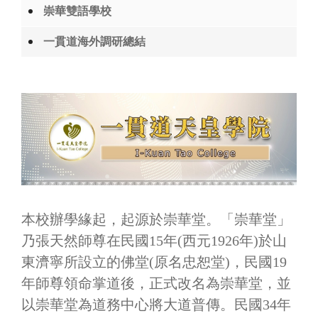
崇華雙語學校
一貫道海外調研總結
本校辦學緣起，起源於崇華堂。「崇華堂」
乃張天然師尊在民國15年(西元1926年)於山
東濟寧所設立的佛堂(原名忠恕堂)，民國19
年師尊領命掌道後，正式改名為崇華堂，並
以崇華堂為道務中心將大道普傳。民國34年