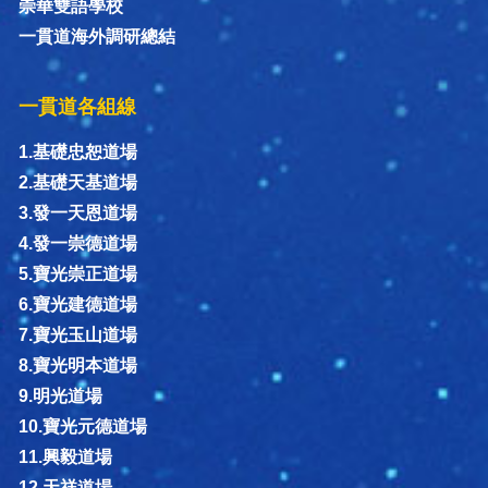
崇華雙語學校
一貫道海外調研總結
一貫道各組線
1.基礎忠恕道場
2.基礎天基道場
3.發一天恩道場
4.發一崇德道場
5.寶光崇正道場
6.寶光建德道場
7.寶光玉山道場
8.寶光明本道場
9.明光道場
10.寶光元德道場
11.興毅道場
12.天祥道場