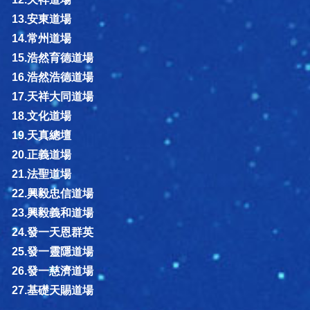
13.安東道場
14.常州道場
15.浩然育德道場
16.浩然浩德道場
17.天祥大同道場
18.文化道場
19.天真總壇
20.正義道場
21.法聖道場
22.興毅忠信道場
23.興毅義和道場
24.發一天恩群英
25.發一靈隱道場
26.發一慈濟道場
27.基礎天賜道場