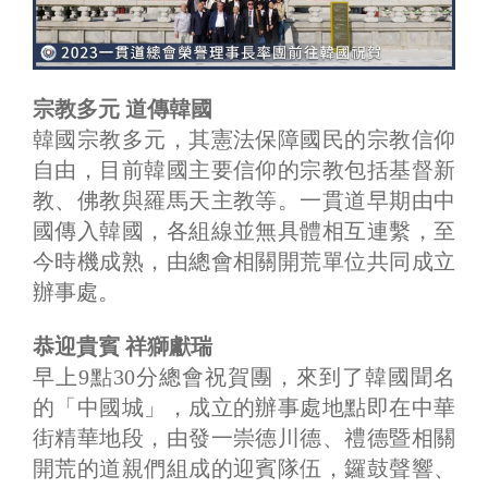
宗教多元 道傳韓國
韓國宗教多元，其憲法保障國民的宗教信仰
自由，目前韓國主要信仰的宗教包括基督新
教、佛教與羅馬天主教等。一貫道早期由中
國傳入韓國，各組線並無具體相互連繫，至
今時機成熟，由總會相關開荒單位共同成立
辦事處。
恭迎貴賓 祥獅獻瑞
早上9點30分總會祝賀團，來到了韓國聞名
的「中國城」，成立的辦事處地點即在中華
街精華地段，由發一崇德川德、禮德暨相關
開荒的道親們組成的迎賓隊伍，鑼鼓聲響、