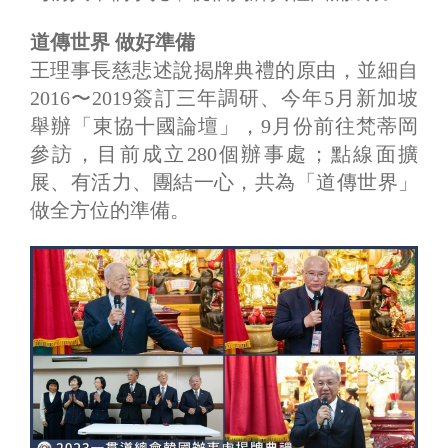
道傳世界 做好準備
王理事長慈悲述說揭牌典禮的原由，並細自
2016〜2019簽訂三年調研、今年5月新加坡
舉辦「東協十國論壇」，9月份前往梵蒂岡
參訪，目前成立280個辦事處；點線面擴
展、有活力、團結一心，共為「道傳世界」
做全方位的準備。