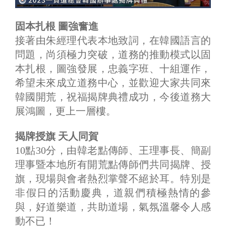
固本扎根 圖強奮進
接著由朱經理代表本地致詞，在韓國語言的
問題，尚須極力突破，道務的推動模式以固
本扎根，圖強發展，忠義字班、十組運作，
希望未來成立道務中心，並歡迎大家共同來
韓國開荒，祝福揭牌典禮成功，今後道務大
展鴻圖，更上一層樓。
揭牌授旗 天人同賀
10點30分，由韓老點傳師、王理事長、簡副
理事暨本地所有開荒點傳師們共同揭牌、授
旗，現場與會者熱烈掌聲不絕於耳。特別是
非假日的活動慶典，道親們積極熱情的參
與，好道樂道，共助道場，氣氛溫馨令人感
動不已！