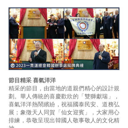
節目精采 喜氣洋洋
精采的節目，由當地的道親們精心的設計規
劃。華人傳統的喜慶歡欣的「雙獅獻瑞」，
喜氣洋洋熱鬧繽紛，祝福國泰民安、道務弘
展；象徵天人同賀「仙女迎賓」，大家用心
排練，恭敬呈現出韓國人敬事敬人的文化精