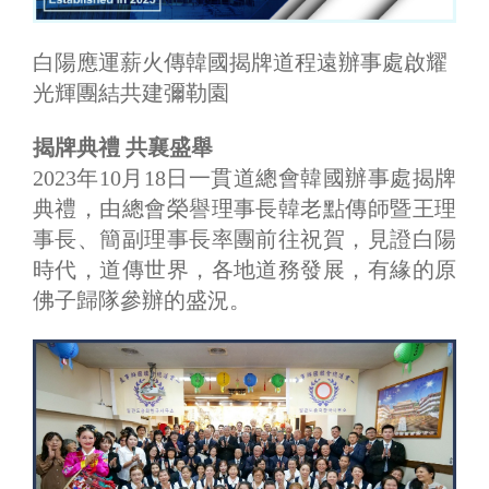
白陽應運薪火傳韓國揭牌道程遠辦事處啟耀
光輝團結共建彌勒園
揭牌典禮 共襄盛舉
2023年10月18日一貫道總會韓國辦事處揭牌
典禮，由總會榮譽理事長韓老點傳師暨王理
事長、簡副理事長率團前往祝賀，見證白陽
時代，道傳世界，各地道務發展，有緣的原
佛子歸隊參辦的盛況。