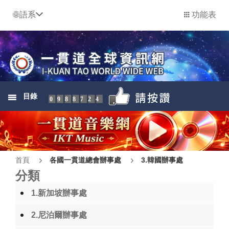
語系
功能表
目錄
0988724
首頁
各國一貫道總會辦事處
3.韓國辦事處
分類
1.新加坡辦事處
2.尼泊爾辦事處