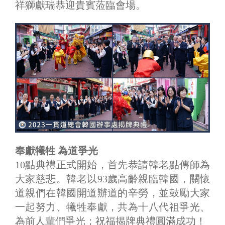
祥獅獻瑞恭迎貴賓蒞臨會場。
奉獻犧牲 為道爭光
10點典禮正式開始，首先恭請韓老點傳師為
大家慈悲。韓老以93歲高齡親臨韓國，關懷
道親們在韓國開道辦道的辛勞，並鼓勵大家
一起努力、犧牲奉獻，共為十八代祖爭光、
為前人輩們爭光；祝福揭牌典禮圓滿成功！