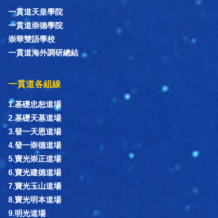
一貫道天皇學院
一貫道崇德學院
崇華雙語學校
一貫道海外調研總結
一貫道各組線
1.基礎忠恕道場
2.基礎天基道場
3.發一天恩道場
4.發一崇德道場
5.寶光崇正道場
6.寶光建德道場
7.寶光玉山道場
8.寶光明本道場
9.明光道場