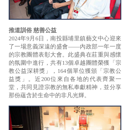
推道訓俗 慈善公益
2024年9月6日，南投縣埔里鎮藝文中心迎來
了一場意義深遠的盛會——內政部一年一度
的宗教團體表彰大會。此盛典在莊重與感懷
的氛圍中進行，共有13個卓越團體榮獲「宗
教公益深耕獎」，164個單位獲頒「宗教公
益獎」。近200位來自各地的代表齊聚一
堂，共同見證宗教的無私奉獻精神，並分享
那份蘊含於生命中的非凡光輝。