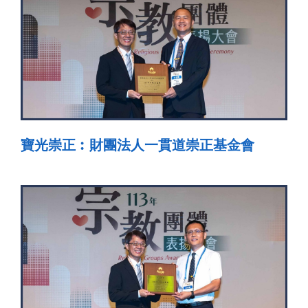
寶光崇正︰財團法人一貫道崇正基金會