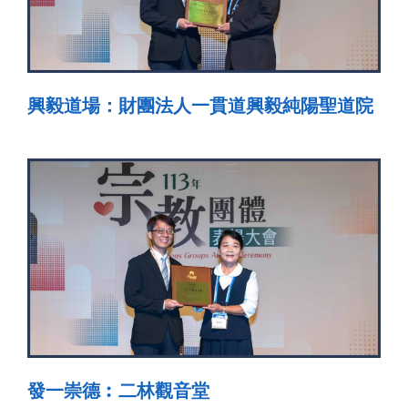
興毅道場：財團法人一貫道興毅純陽聖道院
發一崇德︰二林觀音堂