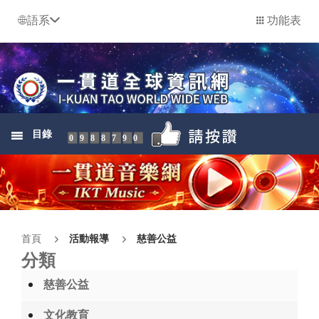
語系
功能表
目錄
0988790
首頁
活動報導
慈善公益
分類
慈善公益
文化教育