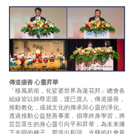
傳道揚善 心靈昇華
「移風易俗，化娑婆世界為蓮花邦」總會各
組線皆以師尊宏愿，渡已渡人，傳道揚善，
推動教化，成就文化的傳承與心靈的淨化。
透過推動公益慈善事業，倡導終身學習，將
芸芸眾生的身心靈引向平和昇華，為未來播
下光明的種子，塑造出和諧、光輝的社會風