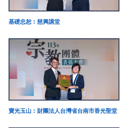
基礎忠恕︰慈興講堂
寶光玉山︰財團法人台灣省台南市香光聖堂