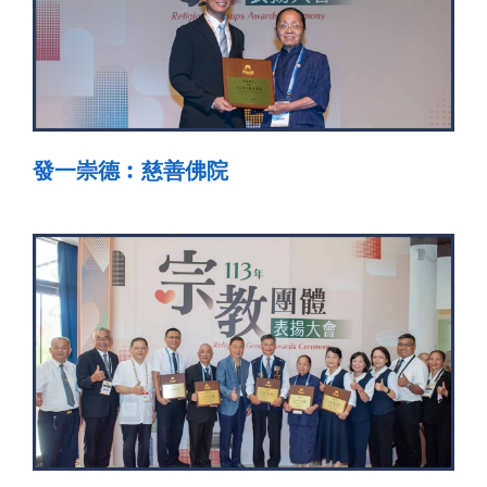
發一崇德︰慈善佛院