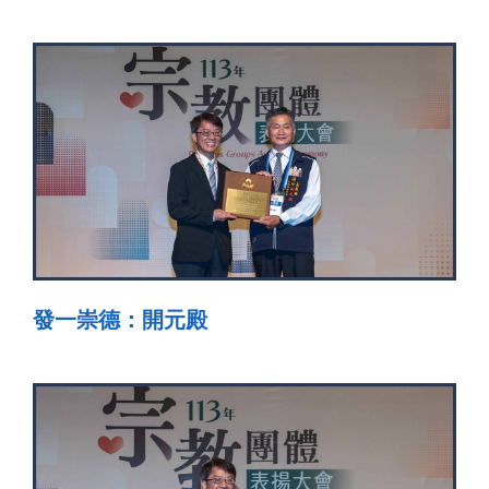
發一崇德：開元殿