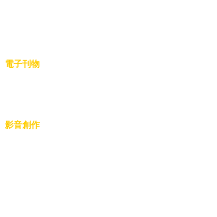
18.美國波士頓辦事處
19.美國休斯頓辦事處
電子刊物
一貫道會訊電子書
影音創作
調研專題
活動影片
影音專輯