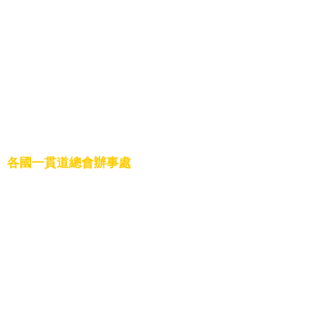
13.南非一貫道總會
14.巴西一貫道總會
15.紐西蘭一貫道總會
16.中華一貫道全球總會
17.菲律賓一貫道總會
18.加拿大一貫道總會
各國一貫道總會辦事處
1.新加坡辦事處
2.尼泊爾辦事處
3.韓國辦事處
4.加拿大溫哥華辦事處
5.加拿大多倫多辦事處