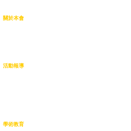
關於本會
創立因由
展望未來
活動報導
慈善公益
文化教育
活動盛況
學術教育