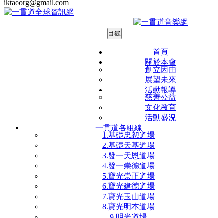
iktaoorg@gmail.com
目錄
首頁
關於本會
0998861
創立因由
展望未來
活動報導
慈善公益
文化教育
活動盛況
一貫道各組線
1.基礎忠恕道場
2.基礎天基道場
3.發一天恩道場
4.發一崇德道場
5.寶光崇正道場
6.寶光建德道場
7.寶光玉山道場
8.寶光明本道場
9.明光道場