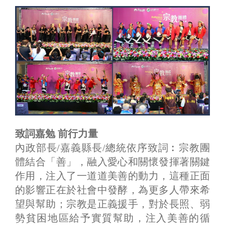
致詞嘉勉 前行力量
內政部長/嘉義縣長/總統依序致詞︰宗教團
體結合「善」，融入愛心和關懷發揮著關鍵
作用，注入了一道道美善的動力，這種正面
的影響正在於社會中發酵，為更多人帶來希
望與幫助；宗教是正義援手，對於長照、弱
勢貧困地區給予實質幫助，注入美善的循