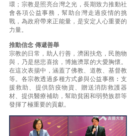
環；宗教是照亮台灣之光，長期致力推動社
會各項公益事務，幫助台灣走過疫情的挑
戰，為政府帶來正能量，是安定人心重要的
力量。
推動信念 傳遞善舉
宗教的日常，助人行善，濟困扶危，民胞物
與，乃是慈悲喜捨，博施濟眾的大愛胸懷。
在這次表揚中，涵蓋了佛教、道教、基督教
等。各宗教透過多種方式參與公益事務︰支
援救助、提供防疫物資、贈送消防救護器
材、提供醫療補助，幫助貧困和弱勢族群等
發揮了極重要的貢獻。