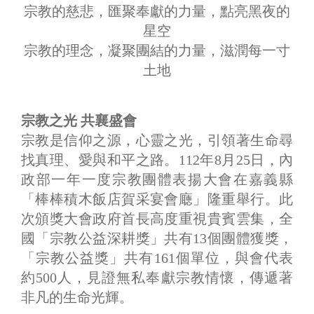
宗教的慈悲，匯聚奉獻的力量，點亮黑夜的
星空
宗教的理念，凝聚團結的力量，滋潤每一寸
土地
宗教之光 共襄盛會
宗教是信仰之源，心靈之光，引領著生命尋
找真理、愛與和平之路。112年8月25日，內
政部一年一度宗教團體表揚大會在嘉義縣
「棒棒積木飯店賀采宴會廰」隆重舉行。此
次頒獎大會政府首長高度重視貴賓雲集，全
國「宗教公益深耕獎」共有13個團體獲獎，
「宗教公益獎」共有161個單位，與會代表
約500人，見證無私奉獻宗教情懷，傳遞著
非凡的生命光輝。