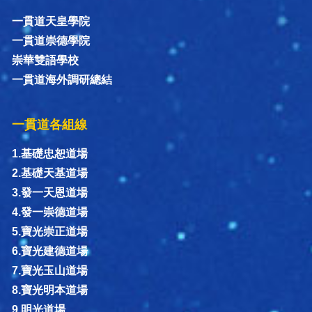
一貫道天皇學院
一貫道崇德學院
崇華雙語學校
一貫道海外調研總結
一貫道各組線
1.基礎忠恕道場
2.基礎天基道場
3.發一天恩道場
4.發一崇德道場
5.寶光崇正道場
6.寶光建德道場
7.寶光玉山道場
8.寶光明本道場
9.明光道場