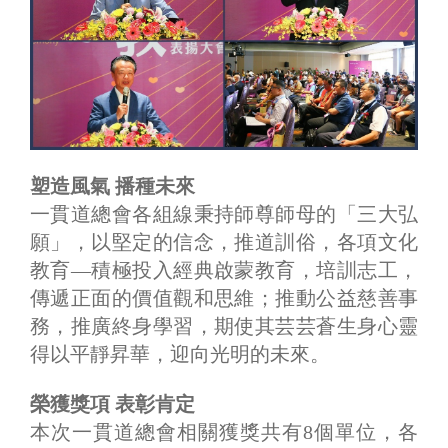
塑造風氣 播種未來
一貫道總會各組線秉持師尊師母的「三大弘
願」，以堅定的信念，推道訓俗，各項文化
教育―積極投入經典啟蒙教育，培訓志工，
傳遞正面的價值觀和思維；推動公益慈善事
務，推廣終身學習，期使其芸芸蒼生身心靈
得以平靜昇華，迎向光明的未來。
榮獲獎項 表彰肯定
本次一貫道總會相關獲獎共有8個單位，各