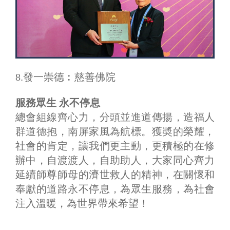
8.發一崇德︰慈善佛院
服務眾生 永不停息
總會組線齊心力，分頭並進道傳揚，造福人
群道德抱，南屏家風為航標。獲奬的榮耀，
社會的肯定，讓我們更主動，更積極的在修
辦中，自渡渡人，自助助人，大家同心齊力
延續師尊師母的濟世救人的精神，在關懷和
奉獻的道路永不停息，為眾生服務，為社會
注入溫暖，為世界帶來希望！