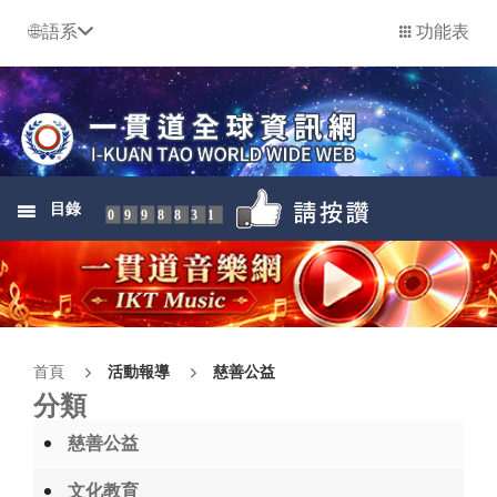
語系
功能表
目錄
0998831
首頁
活動報導
慈善公益
分類
慈善公益
文化教育