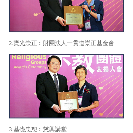
2.寶光崇正︰財團法人一貫道崇正基金會
3.基礎忠恕︰慈興講堂