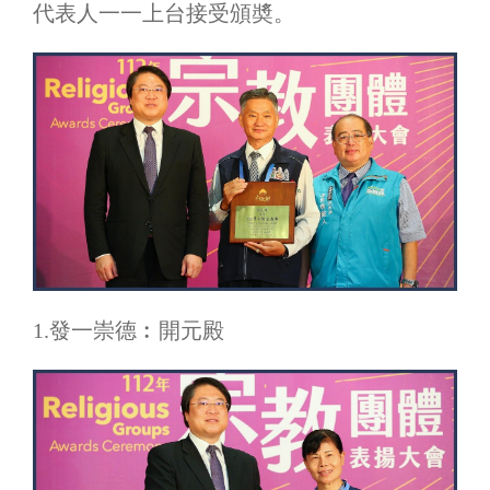
代表人一一上台接受頒奬。
1.發一崇德︰開元殿