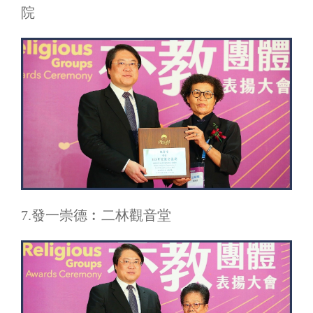
院
7.發一崇德︰二林觀音堂