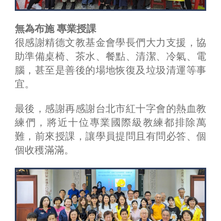
無為布施 專業授課
很感謝精德文教基金會學長們大力支援，協
助準備桌椅、茶水、餐點、清潔、冷氣、電
腦，甚至是善後的場地恢復及垃圾清運等事
宜。
最後，感謝再感謝台北市紅十字會的熱血教
練們，將近十位專業國際級教練都排除萬
難，前來授課，讓學員提問且有問必答、個
個收穫滿滿。