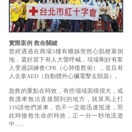
實際案例 救命關鍵
曾經遇過在商場5樓有櫃姊突然心肌梗塞倒
地，還好當下有人大聲呼喊，現場剛好有客
人受過訓練會CPR（心肺復甦術），並且有
人去拿AED（自動體外心臟電擊去顫器）。
急救的重點在時效，有些場域面積很大，或
救護車無法直接開到的地方，就算馬上打
119請他們派車，也不一定能迅速抵達，而
此時搶救生命的時效，正一分一秒地流逝
中…。