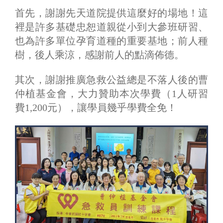
首先，謝謝先天道院提供這麼好的場地！這
裡是許多基礎忠恕道親從小到大參班研習、
也為許多單位孕育道種的重要基地；前人種
樹，後人乘涼，感謝前人的點滴佈德。
其次，謝謝推廣急救公益總是不落人後的曹
仲植基金會，大力贊助本次學費（1人研習
費1,200元），讓學員幾乎學費全免！