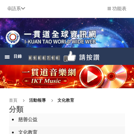
語系
功能表
目錄
0988790
首頁
活動報導
文化教育
分類
慈善公益
文化教育