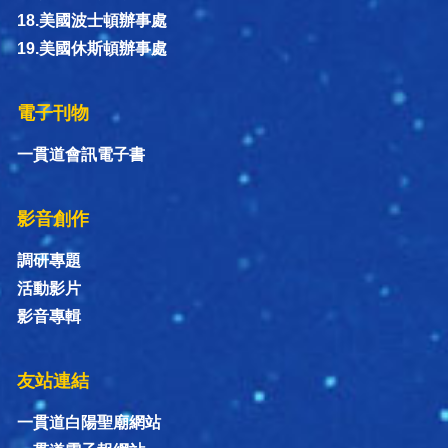
18.美國波士頓辦事處
19.美國休斯頓辦事處
電子刊物
一貫道會訊電子書
影音創作
調研專題
活動影片
影音專輯
友站連結
一貫道白陽聖廟網站