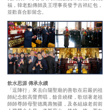
福，韓老點傳師及王理事長發予吉祥紅包，
並歡喜合影留念。
飲水思源 傳承永續
「逗陣行」來去白陽聖廟的善歌在莊嚴的祖
師紀念館高聲齊唱，餘音繞樑，歌頌著老祖
師師尊師母聖德萬壽無疆，及各組線老前前