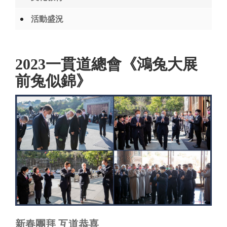
活動盛況
2023一貫道總會《鴻兔大展
前兔似錦》
新春團拜 互道恭喜