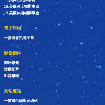
18.美國波士頓辦事處
19.美國休斯頓辦事處
電子刊物
一貫道會訊電子書
影音創作
調研專題
活動影片
影音專輯
友站連結
一貫道白陽聖廟網站