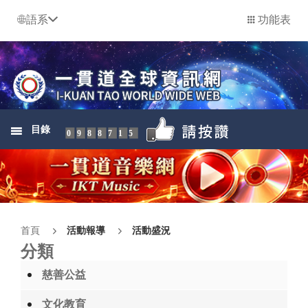
語系
功能表
目錄
0988715
首頁
活動報導
活動盛況
分類
慈善公益
文化教育