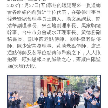
2023年1月27日(五)寒冬的暖陽迎來一貫道總
會各組線的前賢近千位代表，在榮譽理事長
韓老暨總會理事長王前人、湯文萬總裁、簡
清華副理事長、朱金地副理事長、馬家駒總
幹事、台中市分會胡水旺理事長、黃德勝副
秘書長、謝坤德老點傳師、劉學德老點傳
師、陳少宏常務理事、黃勝老點傳師、盧進
通點傳師及各單位點傳師帶動之下，人人懷
抱著一顆知恩報本的誠敬之心，齊聚白陽聖
廟(天壇)大殿。