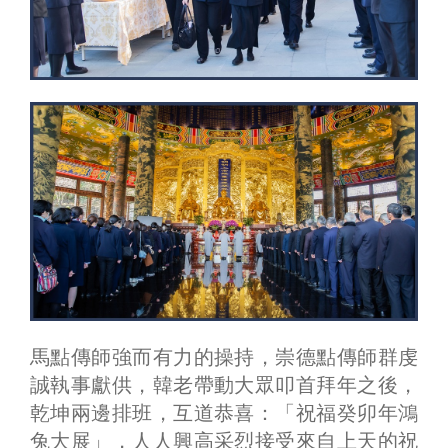
馬點傳師強而有力的操持，崇德點傳師群虔
誠執事獻供，韓老帶動大眾叩首拜年之後，
乾坤兩邊排班，互道恭喜：「祝福癸卯年鴻
兔大展」，人人興高采烈接受來自上天的祝