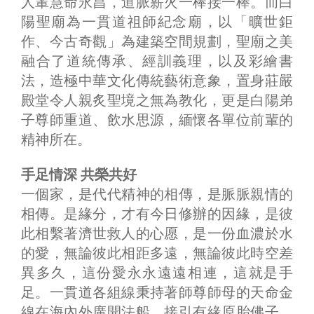
人輩慧命永昌，道脈薪火一棒接一棒。而白
陽聖廟為一貫道祖師紀念廟，以「曠世鉅
作、今古奇觀」為建築空間規劃，聖廟之美
融合了道統傳承、經訓義理，以及彩繪書
法，造極中華文化傳統藝術意象，置身莊嚴
殿堂令人親炙聖境之無為教化，更是白陽弟
子尊師重道、飲水思源，緬懷各單位前輩的
精神所在。
手足情深 共榮共好
一個家，是代代精神的相傳，是脈脈親情的
相傳。是緣分，才有今日修辦的因緣，是彼
此相繫著濟世救人的心愿，是一份血濃於水
的愛，無論彼此相距多遠，無論彼此時空差
異多久，這份愛永永遠遠相連，這就是手
足。一貫道各組線秉持著師尊師母的天命金
線在海內外廣開法船，接引有緣原胎佛子，