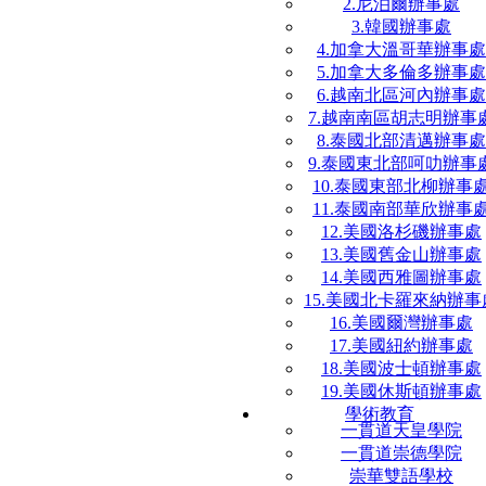
2.尼泊爾辦事處
3.韓國辦事處
4.加拿大溫哥華辦事處
5.加拿大多倫多辦事處
6.越南北區河內辦事處
7.越南南區胡志明辦事
8.泰國北部清邁辦事處
9.泰國東北部呵叻辦事
10.泰國東部北柳辦事
11.泰國南部華欣辦事
12.美國洛杉磯辦事處
13.美國舊金山辦事處
14.美國西雅圖辦事處
15.美國北卡羅來納辦事
16.美國爾灣辦事處
17.美國紐約辦事處
18.美國波士頓辦事處
19.美國休斯頓辦事處
學術教育
一貫道天皇學院
一貫道崇德學院
崇華雙語學校