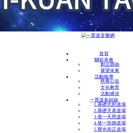
首頁
關於本會
創立因由
展望未來
活動報導
慈善公益
文化教育
活動盛況
一貫道各組線
1.基礎忠恕道場
2.基礎天基道場
3.發一天恩道場
4.發一崇德道場
5.寶光崇正道場