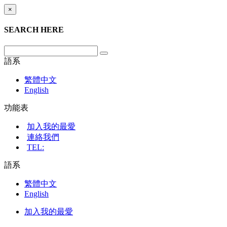
×
SEARCH HERE
語系
繁體中文
English
功能表
加入我的最愛
連絡我們
TEL:
語系
繁體中文
English
加入我的最愛