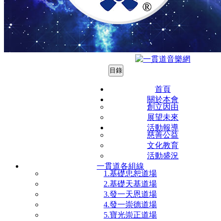
目錄
首頁
關於本會
0998844
創立因由
展望未來
活動報導
慈善公益
文化教育
活動盛況
一貫道各組線
1.基礎忠恕道場
2.基礎天基道場
3.發一天恩道場
4.發一崇德道場
5.寶光崇正道場