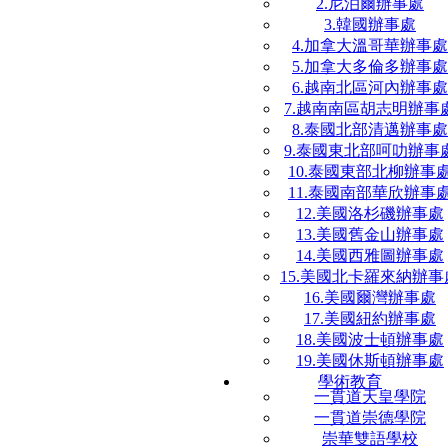
2.尼泊爾辦事處
3.韓國辦事處
4.加拿大溫哥華辦事處
5.加拿大多倫多辦事處
6.越南北區河內辦事處
7.越南南區胡志明辦事
8.泰國北部清邁辦事處
9.泰國東北部呵叻辦事
10.泰國東部北柳辦事
11.泰國南部華欣辦事
12.美國洛杉磯辦事處
13.美國舊金山辦事處
14.美國西雅圖辦事處
15.美國北卡羅來納辦事
16.美國爾灣辦事處
17.美國紐約辦事處
18.美國波士頓辦事處
19.美國休斯頓辦事處
學術教育
一貫道天皇學院
一貫道崇德學院
崇華雙語學校