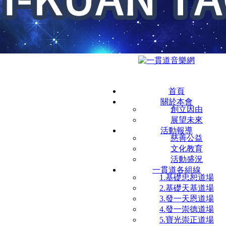
首頁
關於本會
創立因由
展望未來
活動報導
慈善公益
文化教育
活動盛況
一貫道各組線
1.基礎忠恕道場
2.基礎天基道場
3.發一天恩道場
4.發一崇德道場
5.寶光崇正道場