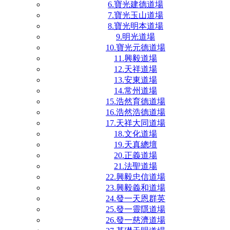
6.寶光建德道場
7.寶光玉山道場
8.寶光明本道場
9.明光道場
10.寶光元德道場
11.興毅道場
12.天祥道場
13.安東道場
14.常州道場
15.浩然育德道場
16.浩然浩德道場
17.天祥大同道場
18.文化道場
19.天真總壇
20.正義道場
21.法聖道場
22.興毅忠信道場
23.興毅義和道場
24.發一天恩群英
25.發一靈隱道場
26.發一慈濟道場