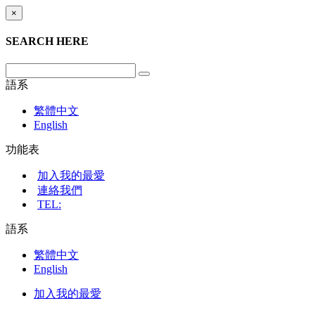
×
SEARCH HERE
語系
繁體中文
English
功能表
加入我的最愛
連絡我們
TEL:
語系
繁體中文
English
加入我的最愛