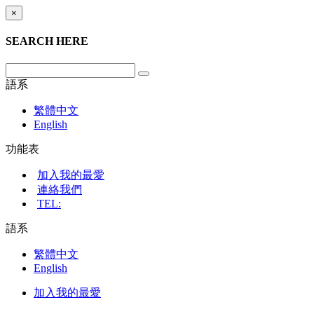
×
SEARCH HERE
語系
繁體中文
English
功能表
加入我的最愛
連絡我們
TEL:
語系
繁體中文
English
加入我的最愛