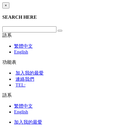
×
SEARCH HERE
語系
繁體中文
English
功能表
加入我的最愛
連絡我們
TEL:
語系
繁體中文
English
加入我的最愛