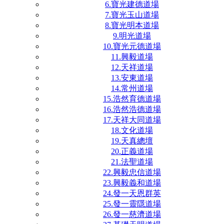
6.寶光建德道場
7.寶光玉山道場
8.寶光明本道場
9.明光道場
10.寶光元德道場
11.興毅道場
12.天祥道場
13.安東道場
14.常州道場
15.浩然育德道場
16.浩然浩德道場
17.天祥大同道場
18.文化道場
19.天真總壇
20.正義道場
21.法聖道場
22.興毅忠信道場
23.興毅義和道場
24.發一天恩群英
25.發一靈隱道場
26.發一慈濟道場