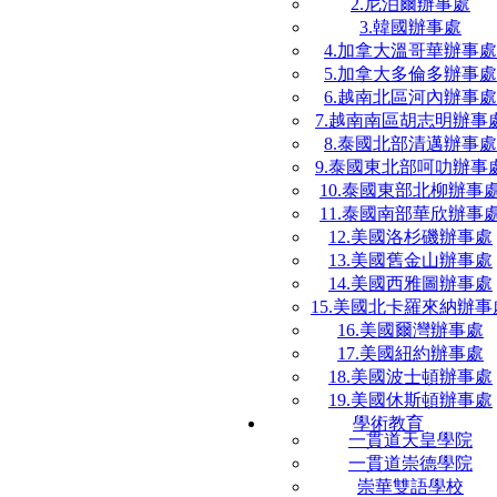
2.尼泊爾辦事處
3.韓國辦事處
4.加拿大溫哥華辦事處
5.加拿大多倫多辦事處
6.越南北區河內辦事處
7.越南南區胡志明辦事
8.泰國北部清邁辦事處
9.泰國東北部呵叻辦事
10.泰國東部北柳辦事
11.泰國南部華欣辦事
12.美國洛杉磯辦事處
13.美國舊金山辦事處
14.美國西雅圖辦事處
15.美國北卡羅來納辦事
16.美國爾灣辦事處
17.美國紐約辦事處
18.美國波士頓辦事處
19.美國休斯頓辦事處
學術教育
一貫道天皇學院
一貫道崇德學院
崇華雙語學校