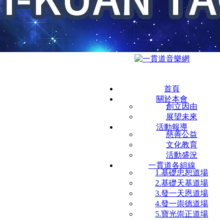
首頁
關於本會
創立因由
展望未來
活動報導
慈善公益
文化教育
活動盛況
一貫道各組線
1.基礎忠恕道場
2.基礎天基道場
3.發一天恩道場
4.發一崇德道場
5.寶光崇正道場