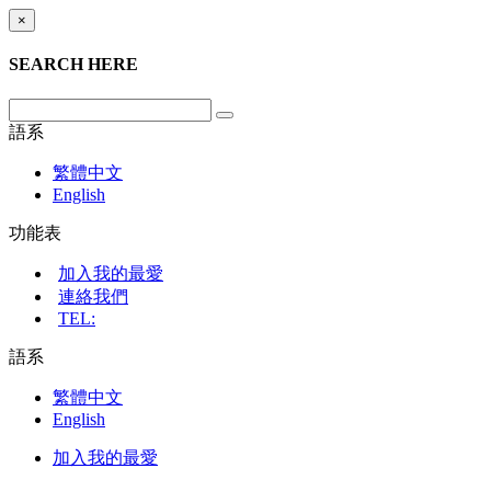
×
SEARCH HERE
語系
繁體中文
English
功能表
加入我的最愛
連絡我們
TEL:
語系
繁體中文
English
加入我的最愛