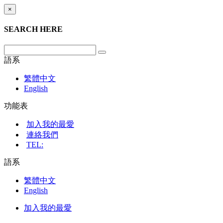
×
SEARCH HERE
語系
繁體中文
English
功能表
加入我的最愛
連絡我們
TEL:
語系
繁體中文
English
加入我的最愛