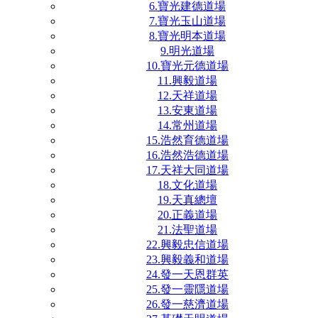
6.寶光建德道場
7.寶光玉山道場
8.寶光明本道場
9.明光道場
10.寶光元德道場
11.興毅道場
12.天祥道場
13.安東道場
14.常州道場
15.浩然育德道場
16.浩然浩德道場
17.天祥大同道場
18.文化道場
19.天真總壇
20.正義道場
21.法聖道場
22.興毅忠信道場
23.興毅義和道場
24.發一天恩群英
25.發一靈隱道場
26.發一慈濟道場