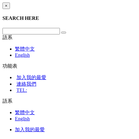
×
SEARCH HERE
語系
繁體中文
English
功能表
加入我的最愛
連絡我們
TEL:
語系
繁體中文
English
加入我的最愛