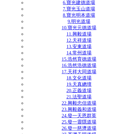
6.寶光建德道場
7.寶光玉山道場
8.寶光明本道場
9.明光道場
10.寶光元德道場
11.興毅道場
12.天祥道場
13.安東道場
14.常州道場
15.浩然育德道場
16.浩然浩德道場
17.天祥大同道場
18.文化道場
19.天真總壇
20.正義道場
21.法聖道場
22.興毅忠信道場
23.興毅義和道場
24.發一天恩群英
25.發一靈隱道場
26.發一慈濟道場