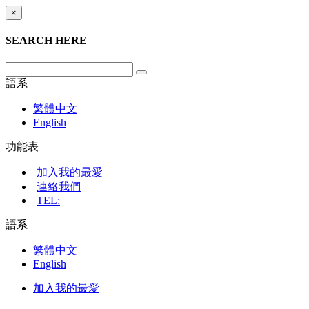
×
SEARCH HERE
語系
繁體中文
English
功能表
加入我的最愛
連絡我們
TEL:
語系
繁體中文
English
加入我的最愛