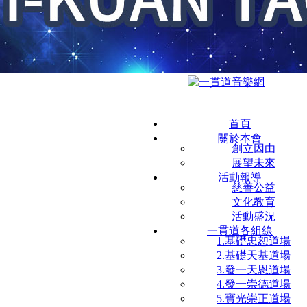
首頁
關於本會
創立因由
展望未來
活動報導
慈善公益
文化教育
活動盛況
一貫道各組線
1.基礎忠恕道場
2.基礎天基道場
3.發一天恩道場
4.發一崇德道場
5.寶光崇正道場