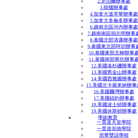
2.尼泊爾辦事處
3.韓國辦事處
4.加拿大溫哥華辦事處
5.加拿大多倫多辦事處
6.越南北區河內辦事處
7.越南南區胡志明辦事
8.泰國北部清邁辦事處
9.泰國東北部呵叻辦事
10.泰國東部北柳辦事
11.泰國南部華欣辦事
12.美國洛杉磯辦事處
13.美國舊金山辦事處
14.美國西雅圖辦事處
15.美國北卡羅來納辦事
16.美國爾灣辦事處
17.美國紐約辦事處
18.美國波士頓辦事處
19.美國休斯頓辦事處
學術教育
一貫道天皇學院
一貫道崇德學院
崇華雙語學校