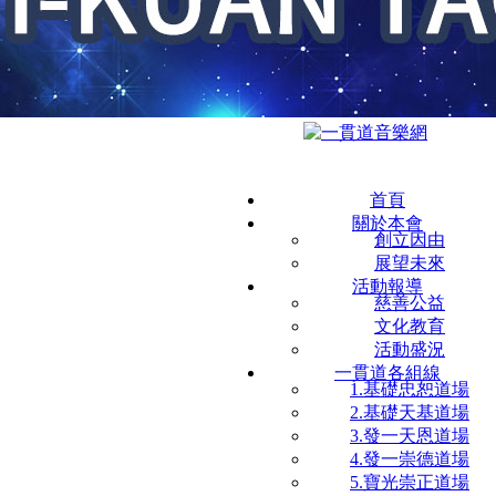
首頁
關於本會
創立因由
展望未來
活動報導
慈善公益
文化教育
活動盛況
一貫道各組線
1.基礎忠恕道場
2.基礎天基道場
3.發一天恩道場
4.發一崇德道場
5.寶光崇正道場