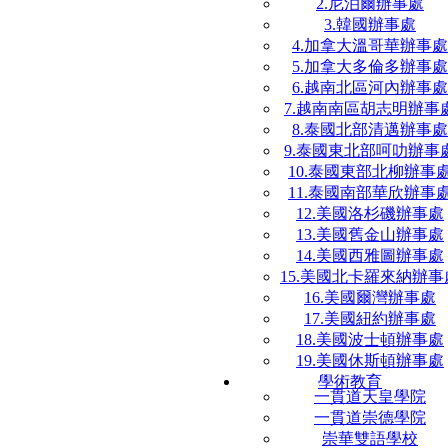
2.尼泊爾辦事處
3.韓國辦事處
4.加拿大溫哥華辦事處
5.加拿大多倫多辦事處
6.越南北區河內辦事處
7.越南南區胡志明辦事
8.泰國北部清邁辦事處
9.泰國東北部呵叻辦事
10.泰國東部北柳辦事
11.泰國南部華欣辦事
12.美國洛杉磯辦事處
13.美國舊金山辦事處
14.美國西雅圖辦事處
15.美國北卡羅來納辦事
16.美國爾灣辦事處
17.美國紐約辦事處
18.美國波士頓辦事處
19.美國休斯頓辦事處
學術教育
一貫道天皇學院
一貫道崇德學院
崇華雙語學校