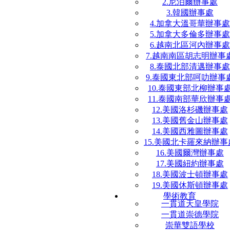
2.尼泊爾辦事處
3.韓國辦事處
4.加拿大溫哥華辦事處
5.加拿大多倫多辦事處
6.越南北區河內辦事處
7.越南南區胡志明辦事
8.泰國北部清邁辦事處
9.泰國東北部呵叻辦事
10.泰國東部北柳辦事
11.泰國南部華欣辦事
12.美國洛杉磯辦事處
13.美國舊金山辦事處
14.美國西雅圖辦事處
15.美國北卡羅來納辦事
16.美國爾灣辦事處
17.美國紐約辦事處
18.美國波士頓辦事處
19.美國休斯頓辦事處
學術教育
一貫道天皇學院
一貫道崇德學院
崇華雙語學校