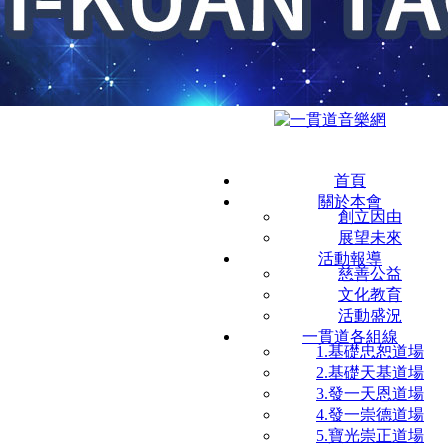
首頁
關於本會
創立因由
展望未來
活動報導
慈善公益
文化教育
活動盛況
一貫道各組線
1.基礎忠恕道場
2.基礎天基道場
3.發一天恩道場
4.發一崇德道場
5.寶光崇正道場