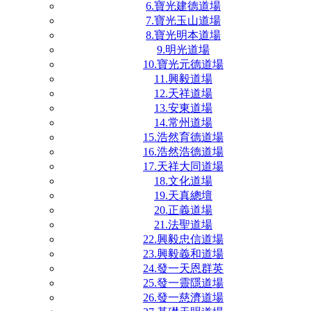
6.寶光建德道場
7.寶光玉山道場
8.寶光明本道場
9.明光道場
10.寶光元德道場
11.興毅道場
12.天祥道場
13.安東道場
14.常州道場
15.浩然育德道場
16.浩然浩德道場
17.天祥大同道場
18.文化道場
19.天真總壇
20.正義道場
21.法聖道場
22.興毅忠信道場
23.興毅義和道場
24.發一天恩群英
25.發一靈隱道場
26.發一慈濟道場