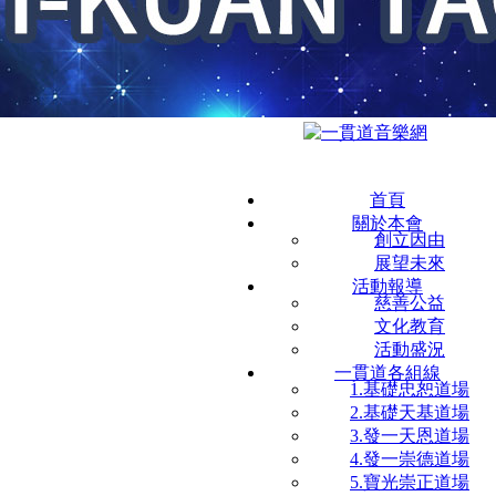
首頁
關於本會
創立因由
展望未來
活動報導
慈善公益
文化教育
活動盛況
一貫道各組線
1.基礎忠恕道場
2.基礎天基道場
3.發一天恩道場
4.發一崇德道場
5.寶光崇正道場