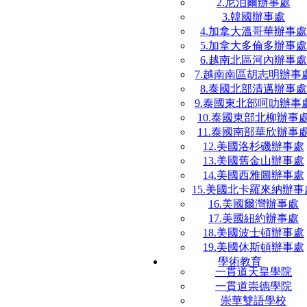
2.尼泊爾辦事處
3.韓國辦事處
4.加拿大溫哥華辦事處
5.加拿大多倫多辦事處
6.越南北區河內辦事處
7.越南南區胡志明辦事
8.泰國北部清邁辦事處
9.泰國東北部呵叻辦事
10.泰國東部北柳辦事
11.泰國南部華欣辦事
12.美國洛杉磯辦事處
13.美國舊金山辦事處
14.美國西雅圖辦事處
15.美國北卡羅來納辦事
16.美國爾灣辦事處
17.美國紐約辦事處
18.美國波士頓辦事處
19.美國休斯頓辦事處
學術教育
一貫道天皇學院
一貫道崇德學院
崇華雙語學校