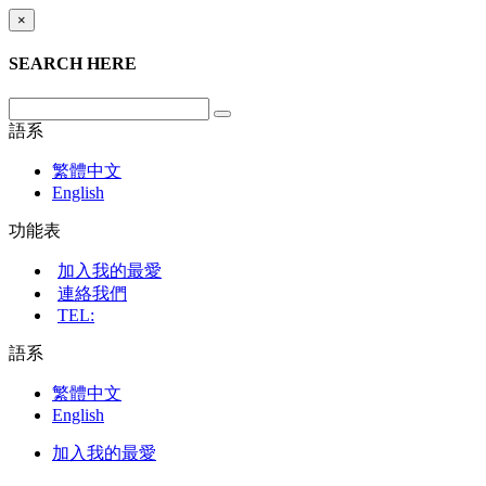
×
SEARCH HERE
語系
繁體中文
English
功能表
加入我的最愛
連絡我們
TEL:
語系
繁體中文
English
加入我的最愛