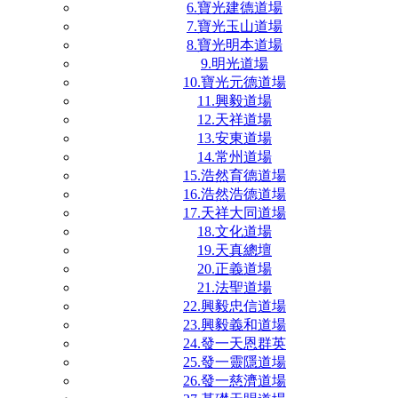
6.寶光建德道場
7.寶光玉山道場
8.寶光明本道場
9.明光道場
10.寶光元德道場
11.興毅道場
12.天祥道場
13.安東道場
14.常州道場
15.浩然育德道場
16.浩然浩德道場
17.天祥大同道場
18.文化道場
19.天真總壇
20.正義道場
21.法聖道場
22.興毅忠信道場
23.興毅義和道場
24.發一天恩群英
25.發一靈隱道場
26.發一慈濟道場