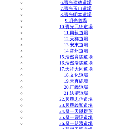
6.寶光建德道場
7.寶光玉山道場
8.寶光明本道場
9.明光道場
10.寶光元德道場
11.興毅道場
12.天祥道場
13.安東道場
14.常州道場
15.浩然育德道場
16.浩然浩德道場
17.天祥大同道場
18.文化道場
19.天真總壇
20.正義道場
21.法聖道場
22.興毅忠信道場
23.興毅義和道場
24.發一天恩群英
25.發一靈隱道場
26.發一慈濟道場