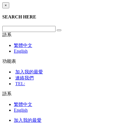
×
SEARCH HERE
語系
繁體中文
English
功能表
加入我的最愛
連絡我們
TEL:
語系
繁體中文
English
加入我的最愛