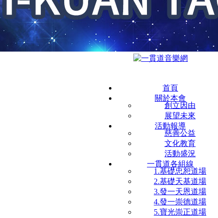
首頁
關於本會
創立因由
展望未來
活動報導
慈善公益
文化教育
活動盛況
一貫道各組線
1.基礎忠恕道場
2.基礎天基道場
3.發一天恩道場
4.發一崇德道場
5.寶光崇正道場