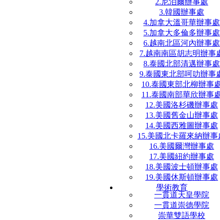
2.尼泊爾辦事處
3.韓國辦事處
4.加拿大溫哥華辦事處
5.加拿大多倫多辦事處
6.越南北區河內辦事處
7.越南南區胡志明辦事
8.泰國北部清邁辦事處
9.泰國東北部呵叻辦事
10.泰國東部北柳辦事
11.泰國南部華欣辦事
12.美國洛杉磯辦事處
13.美國舊金山辦事處
14.美國西雅圖辦事處
15.美國北卡羅來納辦事
16.美國爾灣辦事處
17.美國紐約辦事處
18.美國波士頓辦事處
19.美國休斯頓辦事處
學術教育
一貫道天皇學院
一貫道崇德學院
崇華雙語學校