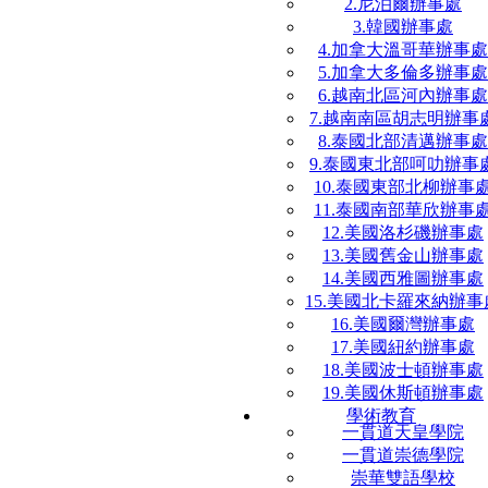
2.尼泊爾辦事處
3.韓國辦事處
4.加拿大溫哥華辦事處
5.加拿大多倫多辦事處
6.越南北區河內辦事處
7.越南南區胡志明辦事
8.泰國北部清邁辦事處
9.泰國東北部呵叻辦事
10.泰國東部北柳辦事
11.泰國南部華欣辦事
12.美國洛杉磯辦事處
13.美國舊金山辦事處
14.美國西雅圖辦事處
15.美國北卡羅來納辦事
16.美國爾灣辦事處
17.美國紐約辦事處
18.美國波士頓辦事處
19.美國休斯頓辦事處
學術教育
一貫道天皇學院
一貫道崇德學院
崇華雙語學校