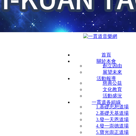
首頁
關於本會
創立因由
展望未來
活動報導
慈善公益
文化教育
活動盛況
一貫道各組線
1.基礎忠恕道場
2.基礎天基道場
3.發一天恩道場
4.發一崇德道場
5.寶光崇正道場