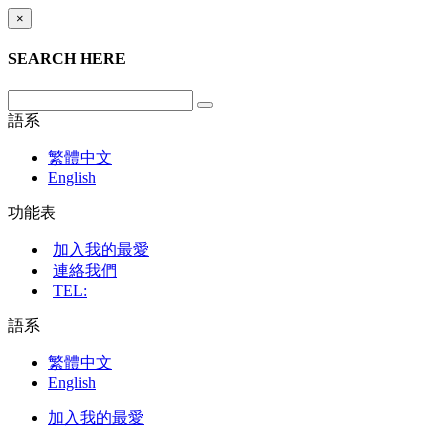
×
SEARCH HERE
語系
繁體中文
English
功能表
加入我的最愛
連絡我們
TEL:
語系
繁體中文
English
加入我的最愛