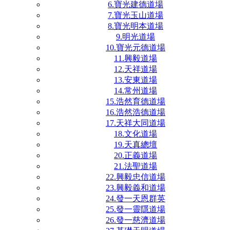
6.寶光建德道場
7.寶光玉山道場
8.寶光明本道場
9.明光道場
10.寶光元德道場
11.興毅道場
12.天祥道場
13.安東道場
14.常州道場
15.浩然育德道場
16.浩然浩德道場
17.天祥大同道場
18.文化道場
19.天真總壇
20.正義道場
21.法聖道場
22.興毅忠信道場
23.興毅義和道場
24.發一天恩群英
25.發一靈隱道場
26.發一慈濟道場