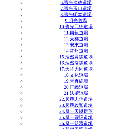
6.寶光建德道場
7.寶光玉山道場
8.寶光明本道場
9.明光道場
10.寶光元德道場
11.興毅道場
12.天祥道場
13.安東道場
14.常州道場
15.浩然育德道場
16.浩然浩德道場
17.天祥大同道場
18.文化道場
19.天真總壇
20.正義道場
21.法聖道場
22.興毅忠信道場
23.興毅義和道場
24.發一天恩群英
25.發一靈隱道場
26.發一慈濟道場