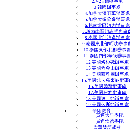
2.尼泊爾辦事處
3.韓國辦事處
4.加拿大溫哥華辦事處
5.加拿大多倫多辦事處
6.越南北區河內辦事處
7.越南南區胡志明辦事
8.泰國北部清邁辦事處
9.泰國東北部呵叻辦事
10.泰國東部北柳辦事
11.泰國南部華欣辦事
12.美國洛杉磯辦事處
13.美國舊金山辦事處
14.美國西雅圖辦事處
15.美國北卡羅來納辦事
16.美國爾灣辦事處
17.美國紐約辦事處
18.美國波士頓辦事處
19.美國休斯頓辦事處
學術教育
一貫道天皇學院
一貫道崇德學院
崇華雙語學校