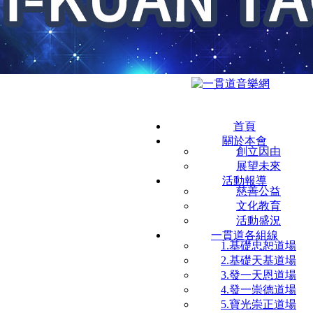
首頁
關於本會
創立因由
展望未來
活動報導
慈善公益
文化教育
活動盛況
一貫道各組線
1.基礎忠恕道場
2.基礎天基道場
3.發一天恩道場
4.發一崇德道場
5.寶光崇正道場